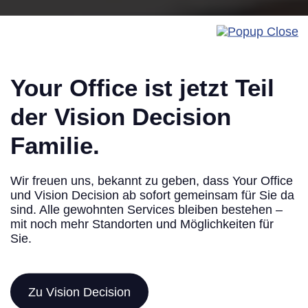
Your Office ist jetzt Teil
der Vision Decision
Familie.
Celovška cesta 206, 1000 Ljubljana
Wir freuen uns, bekannt zu geben, dass Your Office
Campus Noricum
und Vision Decision ab sofort gemeinsam für Sie da
sind. Alle gewohnten Services bleiben bestehen –
mit noch mehr Standorten und Möglichkeiten für
Internationale Business-Standards, vollservicierte
Sie.
Büroflächen und eine hervorragende Anbindung machen
den Standort zur ersten Wahl für Unternehmen, die in
Slowenien professionell auftreten möchten.
Zu Vision Decision