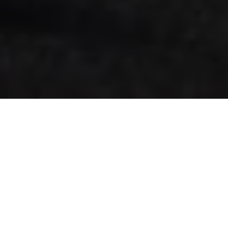
Campus Noricum –
modernes Arbeiten im
wirtschaftlichen Zentrum
Ljubljanas
Der
Campus Noricum
steht für zeitgemäße