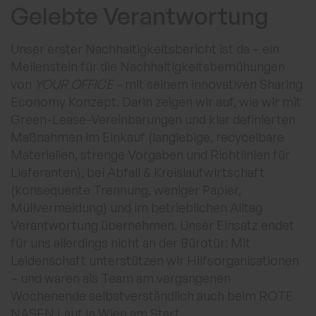
Gelebte Verantwortung
Peak Vienna
Unser erster Nachhaltigkeitsbericht ist da – ein
IZD Tower
Meilenstein für die Nachhaltigkeitsbemühungen
von
YOUR OFFICE –
mit seinem innovativen Sharing
Economy Konzept. Darin zeigen wir auf, wie wir mit
Akademiehof
Green-Lease-Vereinbarungen und klar definierten
Maßnahmen im Einkauf (langlebige, recycelbare
Materialien, strenge Vorgaben und Richtlinien für
Haus der Europäischen Union
Lieferanten), bei Abfall & Kreislaufwirtschaft
(konsequente Trennung, weniger Papier,
Müllvermeidung) und im betrieblichen Alltag
Arena Graz
Verantwortung übernehmen. Unser Einsatz endet
für uns allerdings nicht an der Bürotür: Mit
Campus Noricum
Leidenschaft unterstützen wir Hilfsorganisationen
– und waren als Team am vergangenen
Wochenende selbstverständlich auch beim ROTE
Globales Netzwerk
NASEN Lauf in Wien am Start.