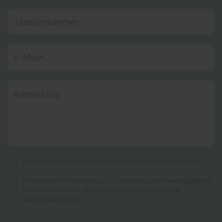
Telefonnummer
E-Mail
*
Anmerkung
Ich wünsche einen Rückruf unter der angegebenen Telefonnummer.
Ich akzeptiere die Verarbeitung und Speicherung der oben angegebenen
Daten zum Zweck der Abwicklung des Auftrages gemäß der
Datenschutzrichtlinien
.