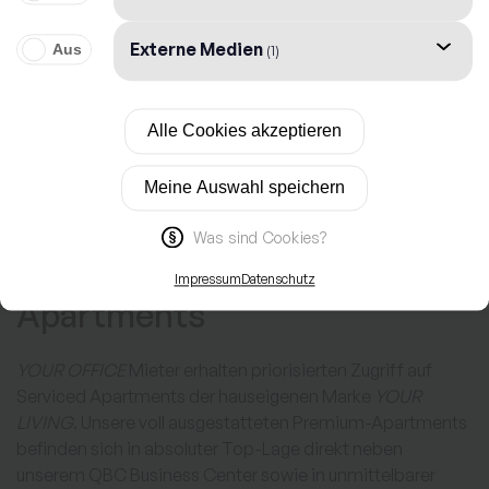
Zu Vision Decision
Zurück zu Your Office
Mehr Informationen
Serviced Business
Apartments
YOUR OFFICE
Mieter erhalten priorisierten Zugriff auf
Serviced Apartments der hauseigenen Marke
YOUR
LIVING
. Unsere voll ausgestatteten Premium-Apartments
befinden sich in absoluter Top-Lage direkt neben
unserem QBC Business Center sowie in unmittelbarer