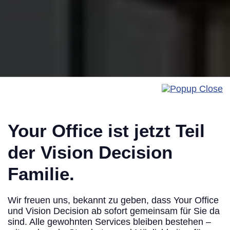
Your Office ist jetzt Teil
der Vision Decision
Familie.
Obere Donaustraße 23-29, 1020 Wien
Wir freuen uns, bekannt zu geben, dass Your Office
Leopold­Quartier
und Vision Decision ab sofort gemeinsam für Sie da
sind. Alle gewohnten Services bleiben bestehen –